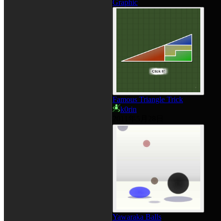
Graphic
Famous Triangle Trick
k0rin
2011年5月28日
Yawaraka Balls