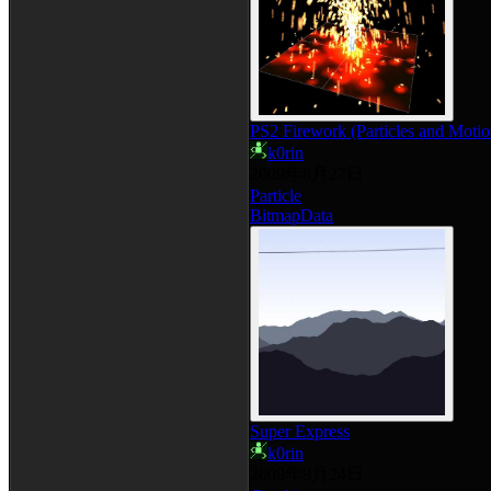
PS2 Firework (Particles and Motio
k0rin
2009年8月27日
Particle
BitmapData
Super Express
k0rin
2009年9月24日