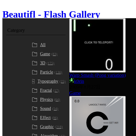
Beautifl - Flash Gallery
Category
About
All
Game
(83)
3D
(175)
Particle
(136)
Warp Smash (Pong variation)
k0rin
Typography
(25)
2009年8月27日
Fractal
(17)
Game
Physics
(64)
Sound
(54)
Effect
(96)
Graphic
(218)
Algorithm