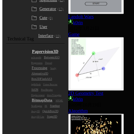
(43)
Generator
(17)
Landolt Wars
Cute
(8)
k0rin
User
2012年3月21日
Game
Interface
(10)
Technical Tag
Papervision3D
BetweenAS3
as3corelib
Progression
Thread
Frocessing
Sandy
Alternativa3D
Box2DFlashAS3
jiglibflash
Union Reactor
SiON
PixelBender
2D Geometry Test
Displacement
drawTriangles
k0rin
BitmapData
MXML
2009年10月19日
Stardust
TextEngine
IK
Algorithm
QuickBox2D
Away3D
Stage3D
Away3D Lite